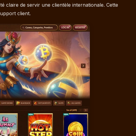
é claire de servir une clientèle internationale. Cette
upport client.