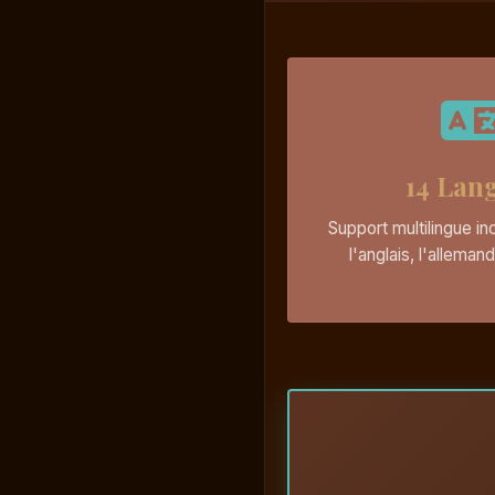
14 Lan
Support multilingue inc
l'anglais, l'alleman