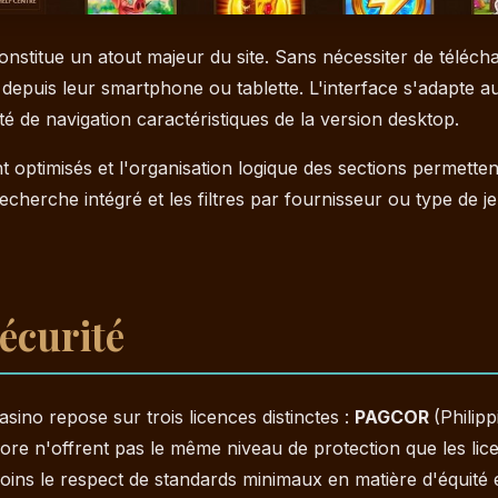
constitue un atout majeur du site. Sans nécessiter de téléc
depuis leur smartphone ou tablette. L'interface s'adapte aut
idité de navigation caractéristiques de la version desktop.
optimisés et l'organisation logique des sections permettent
cherche intégré et les filtres par fournisseur ou type de jeu
Sécurité
sino repose sur trois licences distinctes :
PAGCOR
(Philip
shore n'offrent pas le même niveau de protection que les 
oins le respect de standards minimaux en matière d'équité e