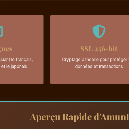
gues
SSL 256-bit
luant le français,
Cryptage bancaire pour protéger
d et le japonais
données et transactions
Aperçu Rapide d'Amun