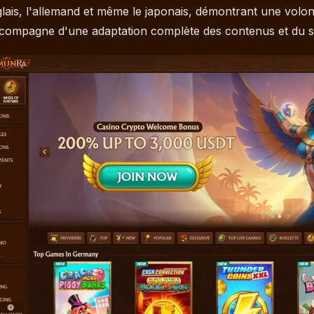
nglais, l'allemand et même le japonais, démontrant une volont
'accompagne d'une adaptation complète des contenus et du s