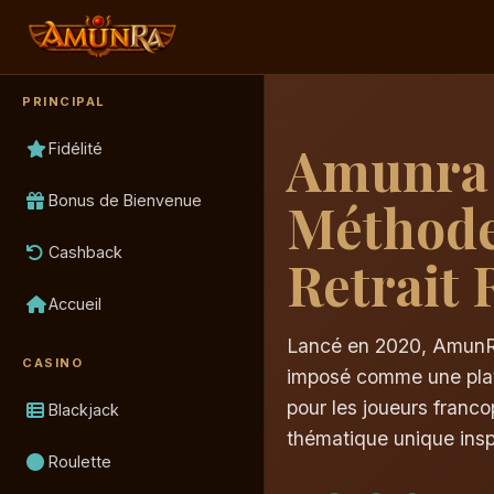
PRINCIPAL
Amunra 
Fidélité
Bonus de Bienvenue
Méthode
Cashback
Retrait 
Accueil
Lancé en 2020, AmunR
CASINO
imposé comme une plate
pour les joueurs franc
Blackjack
thématique unique insp
Roulette