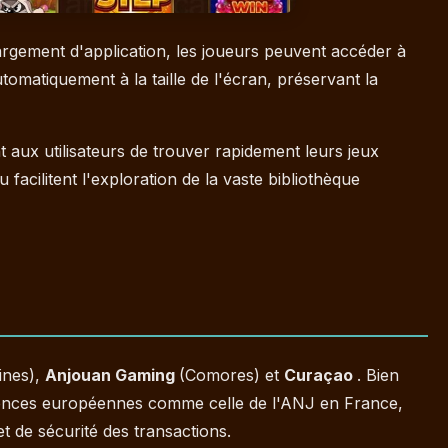
hargement d'application, les joueurs peuvent accéder à
omatiquement à la taille de l'écran, préservant la
 aux utilisateurs de trouver rapidement leurs jeux
 facilitent l'exploration de la vaste bibliothèque
pines),
Anjouan Gaming
(Comores) et
Curaçao
. Bien
licences européennes comme celle de l'ANJ en France,
t de sécurité des transactions.