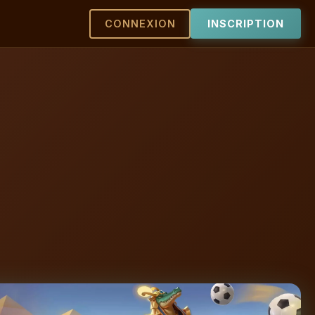
CONNEXION
INSCRIPTION