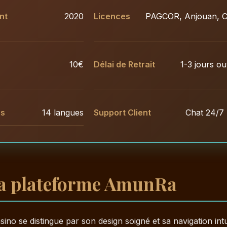
nt
2020
Licences
PAGCOR, Anjouan, 
10€
Délai de Retrait
1-3 jours o
es
14 langues
Support Client
Chat 24/7 
la plateforme AmunRa
ino se distingue par son design soigné et sa navigation intu