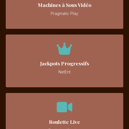
Machines à Sous Vidéo
Pragmatic Play
JOUER
Jackpots Progressifs
NetEnt
JOUER
Roulette Live