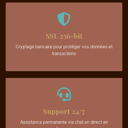
SSL 256-bit
Cryptage bancaire pour protéger vos données et
transactions
Support 24/7
Assistance permanente via chat en direct en