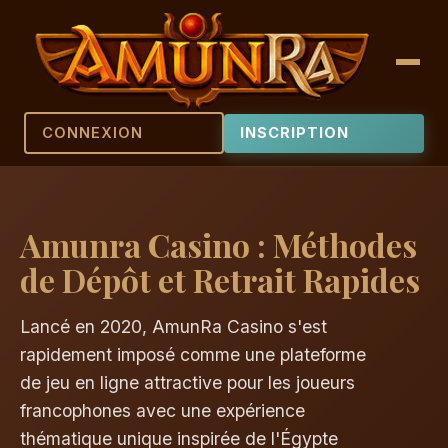
CONNEXION
INSCRIPTION
Amunra Casino : Méthodes
de Dépôt et Retrait Rapides
Lancé en 2020, AmunRa Casino s'est
rapidement imposé comme une plateforme
de jeu en ligne attractive pour les joueurs
francophones avec une expérience
thématique unique inspirée de l'Égypte