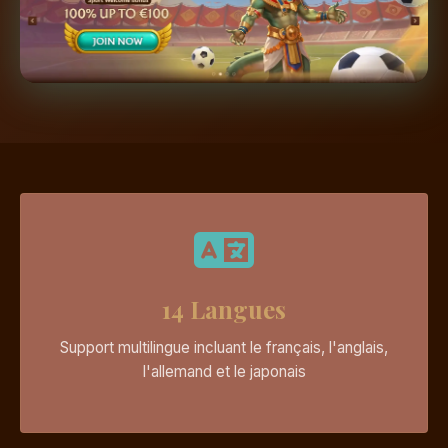
14 Langues
Support multilingue incluant le français, l'anglais,
l'allemand et le japonais