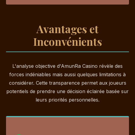
Avantages et
Inconvénients
L'analyse objective d'AmunRa Casino révèle des
forces indéniables mais aussi quelques limitations à
considérer. Cette transparence permet aux joueurs
potentiels de prendre une décision éclairée basée sur
leurs priorités personnelles.