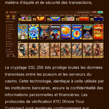
matière d'équité et de sécurité des transactions.
Le cryptage SSL 256 bits protège toutes les données
transmises entre les joueurs et les serveurs du
casino. Cette technologie, identique à celle utilisée par
les institutions bancaires, assure la confidentialité des
informations personnelles et financières. Les
protocoles de vérification KYC (Know Your
Customer) sont appliqués conformément aux