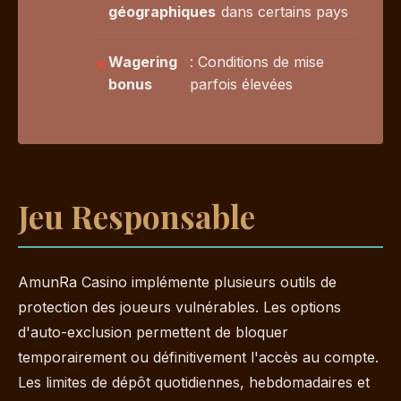
géographiques
dans certains pays
Wagering
: Conditions de mise
bonus
parfois élevées
Jeu Responsable
AmunRa Casino implémente plusieurs outils de
protection des joueurs vulnérables. Les options
d'auto-exclusion permettent de bloquer
temporairement ou définitivement l'accès au compte.
Les limites de dépôt quotidiennes, hebdomadaires et