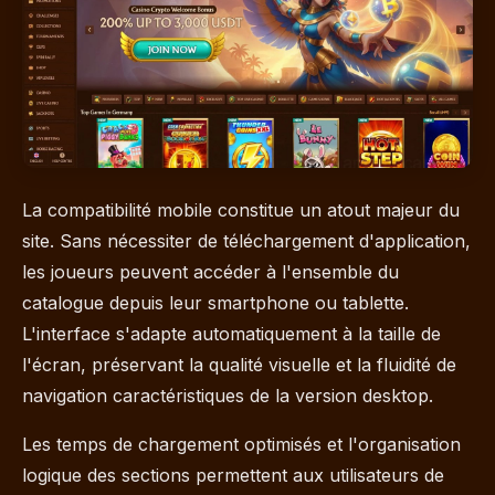
La compatibilité mobile constitue un atout majeur du
site. Sans nécessiter de téléchargement d'application,
les joueurs peuvent accéder à l'ensemble du
catalogue depuis leur smartphone ou tablette.
L'interface s'adapte automatiquement à la taille de
l'écran, préservant la qualité visuelle et la fluidité de
navigation caractéristiques de la version desktop.
Les temps de chargement optimisés et l'organisation
logique des sections permettent aux utilisateurs de