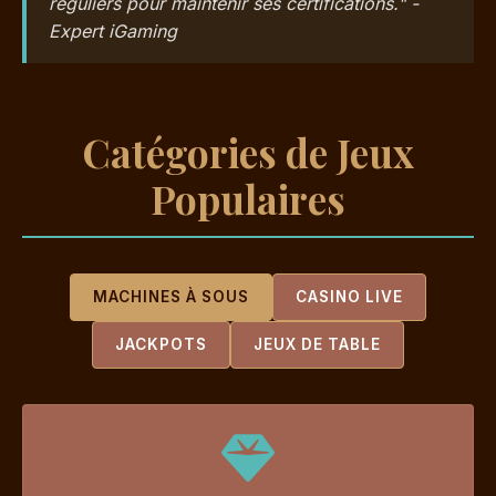
réguliers pour maintenir ses certifications." -
Expert iGaming
Catégories de Jeux
Populaires
MACHINES À SOUS
CASINO LIVE
JACKPOTS
JEUX DE TABLE