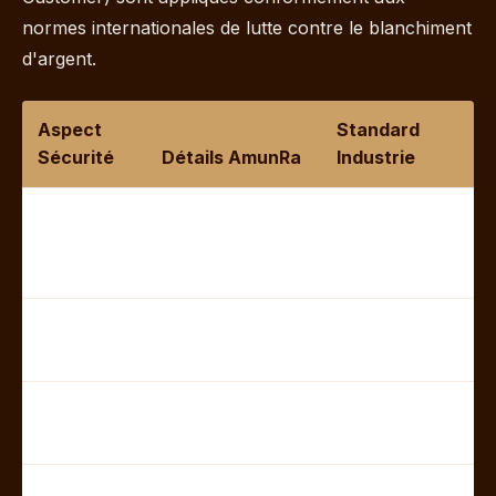
normes internationales de lutte contre le blanchiment
d'argent.
Aspect
Standard
Sécurité
Détails AmunRa
Industrie
Licences
PAGCOR,
Variable selon
Anjouan,
juridiction
Curaçao
Cryptage
SSL 256 bits
SSL 128-256
bits
Vérification
Obligatoire pour
Standard
KYC
retraits
réglementaire
Audit RNG
Certifié par
iTech Labs ou