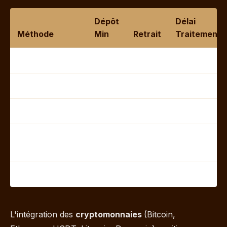
Dépôt
Délai
Méthode
Min
Retrait
Traitement
Visa/Mastercard
10€
✓
1-3 jours
Skrill/Neteller
10€
✓
1-3 jours
Bitcoin/USDT
10€
✓
1-3 jours
Virement
10€
✓
1-3 jours
Bancaire
MiFinity/Jeton
10€
✓
1-3 jours
L'intégration des
cryptomonnaies
(Bitcoin,